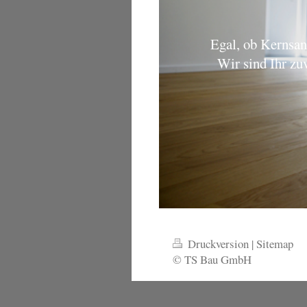
Egal, ob Kernsani
Wir sind Ihr zu
Druckversion
|
Sitemap
© TS Bau GmbH