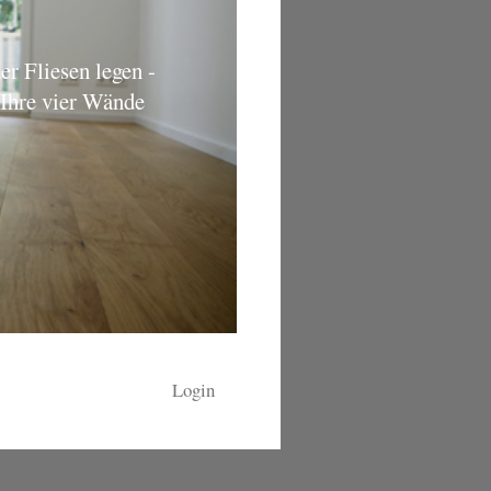
er Fliesen legen -
 Ihre vier Wände
Login